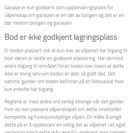
Garasje er kun godkjent som oppbevaringsplass for
våpenskap om garasjen er en del av boligen og det er en
dør mellom boligen og garasjen.
Bod er ikke godkjent lagringsplass
Er boden plassert slik at kun eier av våpenet har tilgang til
bod-døren er dette en godkjent plassering. Har derimot
andre tilgang til området foran boden sier loven at dette
ikke er lovlig selv om boden er aldri så godt låst. Det
samme gjelder om boden befinner på et fellesareal hvor
kun enkelte har tilgang.
Reglene er med andre ord veldig strenge når det gjelder
hvor du kan plassere våpenskapet om dette inneholder
komplette og funksjonsdyktige våpen. En måte å omgå
dette på er å oppbevare en viktig del av våpenet i et eget
verdiskap (også dette må være FG-godkjent men trenger