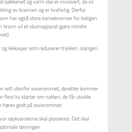
 kjøkkenet og varm olje er involvert, da vil
kling av brannen og er livsfarlig. Derfor
ann har også store konsekvenser for boligen
n brann vil et skumapparat gjøre mindre
met).
og lekkasjer som reduserer trykket i slangen.
eller rett utenfor soverommet, deretter kommer
flest liv starter om natten, de får utvikle
men høres godt på soverommet.
r røykvarslerne skal plasseres. Det skal
optimale løsningen.