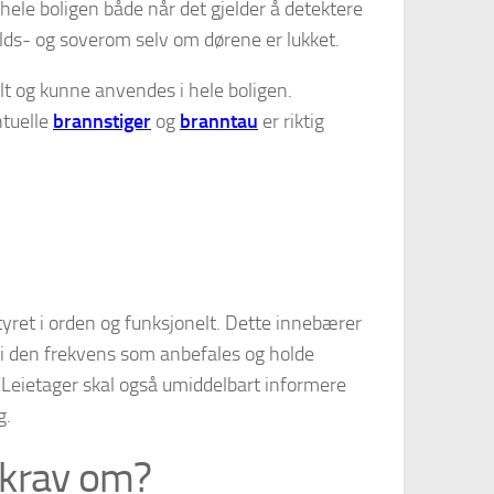
hele boligen både når det gjelder å detektere
olds- og soverom selv om dørene er lukket.
lt og kunne anvendes i hele boligen.
ntuelle
brannstiger
og
branntau
er riktig
yret i orden og funksjonelt. Dette innebærer
t i den frekvens som anbefales og holde
 Leietager skal også umiddelbart informere
g.
r krav om?