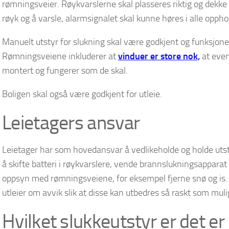
rømningsveier. Røykvarslerne skal plasseres riktig og dekke 
røyk og å varsle, alarmsignalet skal kunne høres i alle opph
Manuelt utstyr for slukning skal være godkjent og funksjone
Rømningsveiene inkluderer at
vinduer er store nok,
at eve
montert og fungerer som de skal.
Boligen skal også være godkjent for utleie.
Leietagers ansvar
Leietager har som hovedansvar å vedlikeholde og holde utst
å skifte batteri i røykvarslere, vende brannslukningsappara
oppsyn med rømningsveiene, for eksempel fjerne snø og is.
utleier om avvik slik at disse kan utbedres så raskt som muli
Hvilket slukkeutstyr er det e