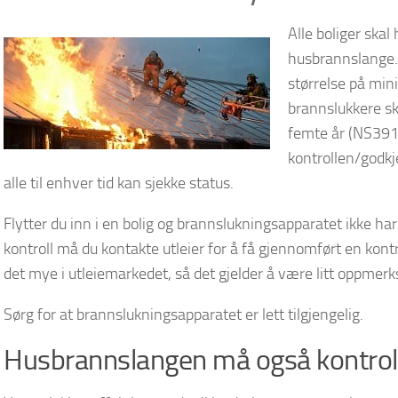
Alle boliger skal
husbrannslange.
størrelse på min
brannslukkere ska
femte år (NS3910
kontrollen/godkj
alle til enhver tid kan sjekke status.
Flytter du inn i en bolig og brannslukningsapparatet ikke 
kontroll må du kontakte utleier for å få gjennomført en kontro
det mye i utleiemarkedet, så det gjelder å være litt oppmer
Sørg for at brannslukningsapparatet er lett tilgjengelig.
Husbrannslangen må også kontrol