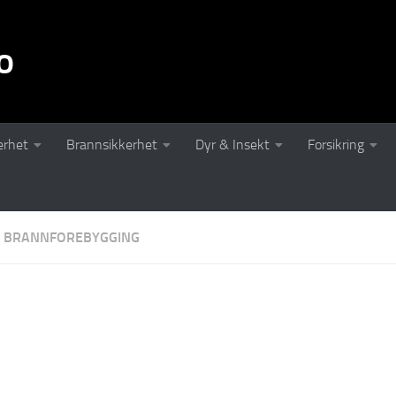
o
erhet
Brannsikkerhet
Dyr & Insekt
Forsikring
BRANNFOREBYGGING