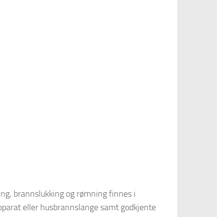
ling, brannslukking og rømning finnes i
apparat eller husbrannslange samt godkjente