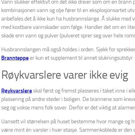
Vann slukker effektivt om det ikke dreier som om en brann på
kombinasjonen vann og olje fører til en eksplosjonsartet utvi
anbefales det å ikke kun ha husbrannslange. Å slukke med v
med kostbare vannskader som følge. Handler det om en lite
skade enn vann og pulver (pulveret sprer seg over hele rom
Husbrannslangen må også holdes i orden. Sjekk for sprekker 
Brannteppe
er kun et supplement til annet slukningsutstyr.
Røykvarslere varer ikke evig
Røykvarslere
skal først og fremst plasseres i taket inne i 
plassering på andre steder i boligen. De brannene som krever 
seg og vokse mens folk sover. Derfor er det viktig at alar
Uansett vil størrelsen på huset bestemme hvor mange og hvo
være mint èn varsler i hver etasje. Sammenkoblede er den 