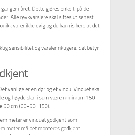
 ganger i året. Dette gjøres enkelt, på de
er. Alle røykvarslere skal siftes ut senest
onikk varer ikke evig og du kan risikere at det
tig sensibilitet og varsler riktigere, det betyr
dkjent
Det vanlige er en dør og et vindu. Vinduet skal
e og høyde skal i sum være minimum 150
re 90 cm (60+90=150).
 fem meter er vinduet godkjent som
fem meter må det monteres godkjent