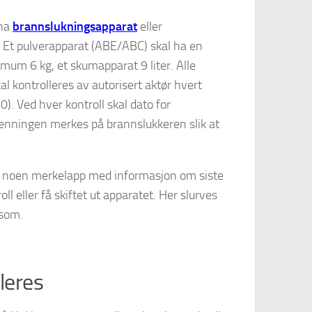
 ha
brannslukningsapparat
eller
 Et pulverapparat (ABE/ABC) skal ha en
imum 6 kg, et skumapparat 9 liter. Alle
l kontrolleres av autorisert aktør hvert
). Ved hver kontroll skal dato for
enningen merkes på brannslukkeren slik at
har noen merkelapp med informasjon om siste
ll eller få skiftet ut apparatet. Her slurves
ksom.
leres