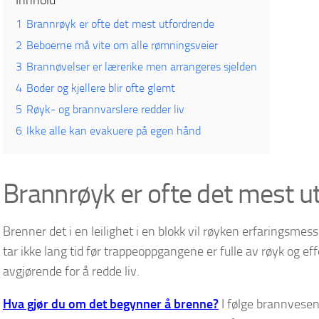
1
Brannrøyk er ofte det mest utfordrende
2
Beboerne må vite om alle rømningsveier
3
Brannøvelser er lærerike men arrangeres sjelden
4
Boder og kjellere blir ofte glemt
5
Røyk- og brannvarslere redder liv
6
Ikke alle kan evakuere på egen hånd
Brannrøyk er ofte det mest u
Brenner det i en leilighet i en blokk vil røyken erfaringsmess
tar ikke lang tid før trappeoppgangene er fulle av røyk og ef
avgjørende for å redde liv.
Hva gjør du om det begynner å brenne?
I følge brannvesene