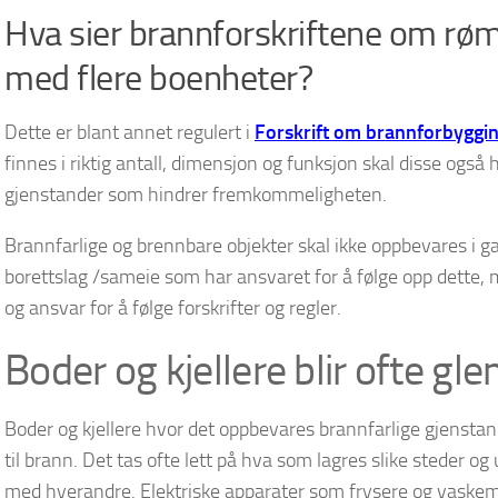
Hva sier brannforskriftene om røm
med flere boenheter?
Dette er blant annet regulert i
Forskrift om brannforbyggi
finnes i riktig antall, dimensjon og funksjon skal disse også 
gjenstander som hindrer fremkommeligheten.
Brannfarlige og brennbare objekter skal ikke oppbevares i gan
borettslag /sameie som har ansvaret for å følge opp dette, 
og ansvar for å følge forskrifter og regler.
Boder og kjellere blir ofte gl
Boder og kjellere hvor det oppbevares brannfarlige gjenstande
til brann. Det tas ofte lett på hva som lagres slike steder o
med hverandre. Elektriske apparater som frysere og vaskemask