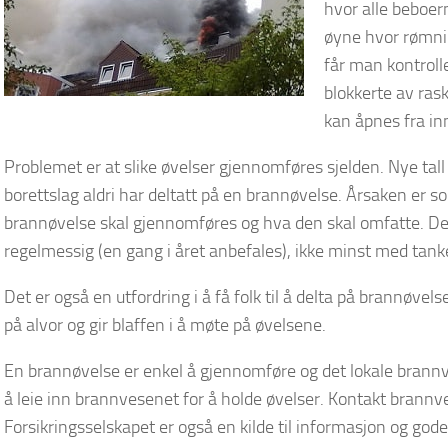
hvor alle beboer
øyne hvor rømnin
får man kontroll
blokkerte av rask
kan åpnes fra in
Problemet er at slike øvelser gjennomføres sjelden. Nye tall
borettslag aldri har deltatt på en brannøvelse. Årsaken er 
brannøvelse skal gjennomføres og hva den skal omfatte. De
regelmessig (en gang i året anbefales), ikke minst med tank
Det er også en utfordring i å få folk til å delta på brannøv
på alvor og gir blaffen i å møte på øvelsene.
En brannøvelse er enkel å gjennomføre og det lokale brannv
å leie inn brannvesenet for å holde øvelser. Kontakt brann
Forsikringsselskapet er også en kilde til informasjon og gode