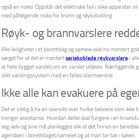
også en risiko. Oppstår det elektriske feil i slike apparater vi
med påfølgende risiko for brann og røykutvikling.
Røyk- og brannvarslere redder
Alle leiligheter i et borettslag og sameie skal ha montert go
sørget for at det er montert
seriekoblede røykvarslere
i al
at hele bygget varsles om en varsler utløses. Nærliggende ga
slikt varslingssystem med en felles alarmsentral.
Ikke alle kan evakuere på eg
Det er viktig å ha en oversikt over hvilke beboere som ikke 
trenger assistanse. Hvordan dette skal fungere i en krisesi
seg selv og sine må planlegges slik at det finnes en beredska
agendaen i borettslaget/sameiet og at man tar tak i saken.