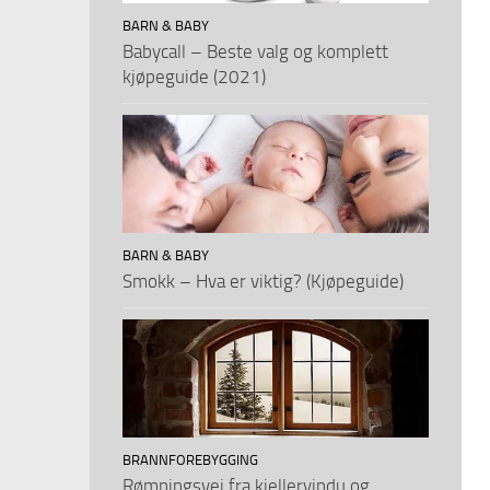
BARN & BABY
Babycall – Beste valg og komplett
kjøpeguide (2021)
BARN & BABY
Smokk – Hva er viktig? (Kjøpeguide)
BRANNFOREBYGGING
Rømningsvei fra kjellervindu og