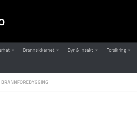
o
erhet
Brannsikkerhet
Dyr & Insekt
Forsikring
BRANNFOREBYGGING