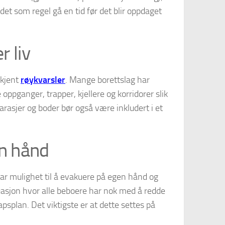
l det som regel gå en tid før det blir oppdaget
 liv
dkjent
røykvarsler
. Mange borettslag har
le oppganger, trapper, kjellere og korridorer slik
rasjer og boder bør også være inkludert i et
en hånd
har mulighet til å evakuere på egen hånd og
tuasjon hvor alle beboere har nok med å redde
psplan. Det viktigste er at dette settes på