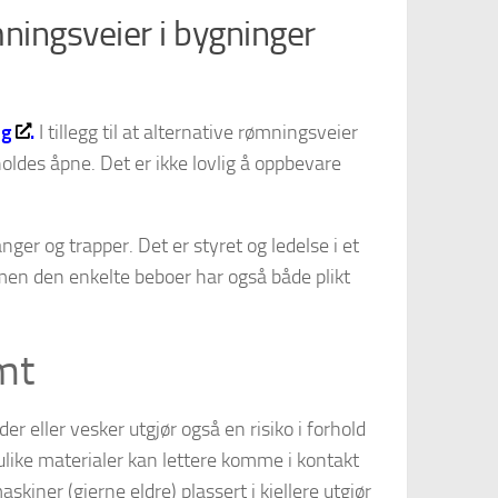
ningsveier i bygninger
ng
.
I tillegg til at alternative rømningsveier
holdes åpne. Det er ikke lovlig å oppbevare
ger og trapper. Det er styret og ledelse i et
men den enkelte beboer har også både plikt
emt
r eller vesker utgjør også en risiko i forhold
g ulike materialer kan lettere komme i kontakt
iner (gjerne eldre) plassert i kjellere utgjør