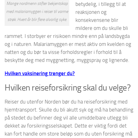
Mange nordmenn stifter bekjentskap
betydelig, i tillegg til at
med malariamyggen i reiser til varme
reaksjonen og
strøk. Hvert år blir flere alvorlig syke.
konsekvensene blir
mildere om du skulle bli
rammet. I storbyer er risikoen mindre enn på landsbygda
og i naturen. Malariamyggen er mest aktiv om kvelden og
natten og du bør ta visse forholdsregler i forhold til å
beskytte deg med myggnetting, myggspray og lignende.
Hvilken vaksinering trenger du?
Hvilken reiseforsikring skal du velge?
Reiser du utenfor Norden bør du ha reiseforsikring med
hjemtransport. Skulle du bli akutt syk og må ha behandling
på stedet du befinner deg vil alle umiddelbare utlegg bli
dekket av forsikringsselskapet. Dette er viktig fordi det
kan fort handle om store beløp som du uten forsikring må