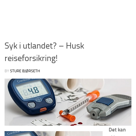
Syk i utlandet? – Husk
reiseforsikring!
BY
STURE BJØRSETH
Det kan