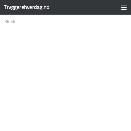
Tryggerehverdag.no
Skip to content
REISE