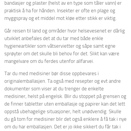
bandasjer og plaster (helst av en type som tåler vann) er
praktisk å ha for hånden. Insekter er ofte en plage og
myggspray og et middel mot kløe etter stikk er viktig.
Går reisen til land og områder hvor helsevesenet er dårlig
utviklet anbefales det at du tar med både enkle
hygieneartikler som våtservietter og såpe samt egne
sprøyter om det skulle bli behov for det. Slikt kan være
mangelvare om du ferdes utenfor allfarvei.
Tar du med medisiner bør disse oppbevares i
originalemballasjen. Ta også med resepter og evt andre
dokumenter som viser at du trenger de enkelte
medisiner, helst på engelsk. Blir du stoppet på grensen og
de finner tabletter uten emballasje og papirer kan det lett
oppstå ubehagelige situasjoner, helt unødvendig. Skulle
du gå tom for medisiner blir det også enklere å få tak i nye
om du har emballasjen. Det er jo ikke sikkert du får tak i