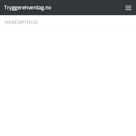
Tryggerehverdag.no
Skip to content
SOLBESKYTTELSE