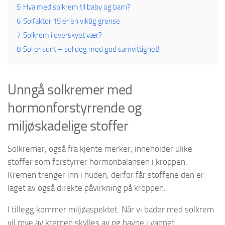
5
Hva med solkrem til baby og barn?
6
Solfaktor 15 er en viktig grense
7
Solkrem i overskyet vær?
8
Sol er sunt – sol deg med god samvittighet!
Unngå solkremer med
hormonforstyrrende og
miljøskadelige stoffer
Solkremer, også fra kjente merker, inneholder ulike
stoffer som forstyrrer hormonbalansen i kroppen.
Kremen trenger inn i huden, derfor får stoffene den er
laget av også direkte påvirkning på kroppen.
I tillegg kommer miljøaspektet. Når vi bader med solkrem
vil mye av kremen skylles av og havne i vannet.