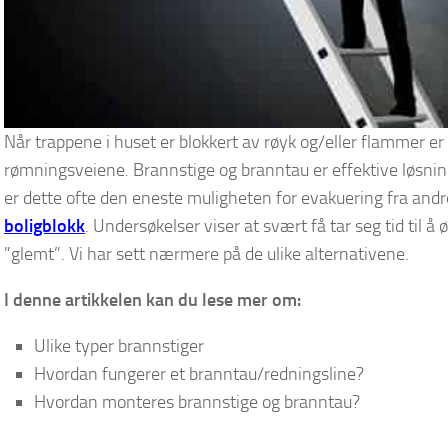
Når trappene i huset er blokkert av røyk og/eller flammer e
rømningsveiene. Brannstige og branntau er effektive løsnin
er dette ofte den eneste muligheten for evakuering fra andr
boligblokk
. Undersøkelser viser at svært få tar seg tid til 
”glemt”. Vi har sett nærmere på de ulike alternativene.
I denne artikkelen kan du lese mer om:
Ulike typer brannstiger
Hvordan fungerer et branntau/redningsline?
Hvordan monteres brannstige og branntau?