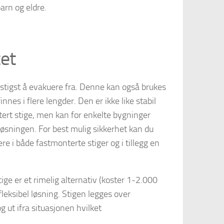
barn og eldre.
tet
stigst å evakuere fra. Denne kan også brukes
innes i flere lengder. Den er ikke like stabil
rt stige, men kan for enkelte bygninger
øsningen. For best mulig sikkerhet kan du
re i både fastmonterte stiger og i tillegg en
ige er et rimelig alternativ (koster 1-2.000
fleksibel løsning. Stigen legges over
 ut ifra situasjonen hvilket