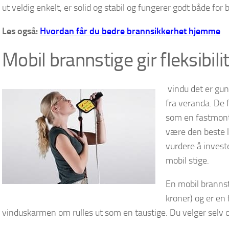
ut veldig enkelt, er solid og stabil og fungerer godt både for 
Les også:
Hvordan får du bedre brannsikkerhet hjemme
Mobil brannstige gir fleksibili
vindu det er gun
fra veranda. De f
som en fastmonte
være den beste l
vurdere å investe
mobil stige.
En mobil brannst
kroner) og er en 
vinduskarmen om rulles ut som en taustige. Du velger selv og