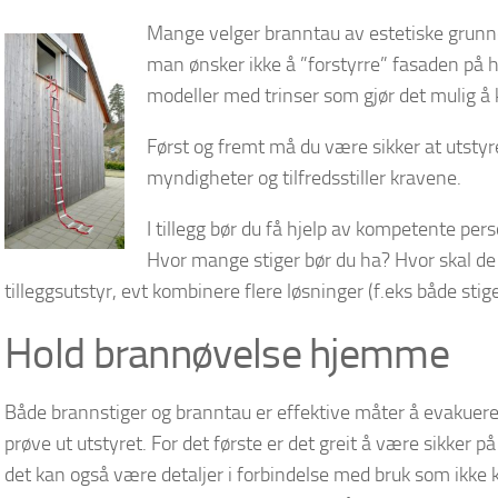
Mange velger branntau av estetiske grunn
man ønsker ikke å ”forstyrre” fasaden på 
modeller med trinser som gjør det mulig å 
Først og fremt må du være sikker at utstyr
myndigheter og tilfredsstiller kravene.
I tillegg bør du få hjelp av kompetente per
Hvor mange stiger bør du ha? Hvor skal d
tilleggsutstyr, evt kombinere flere løsninger (f.eks både stige
Hold brannøvelse hjemme
Både brannstiger og branntau er effektive måter å evakuere 
prøve ut utstyret. For det første er det greit å være sikker 
det kan også være detaljer i forbindelse med bruk som ikke k