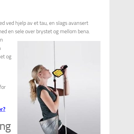
ed ved hjelp av et tau, en slags avansert
med en sele over brystet og mellom bena.
rn
n
let og
for
er?
ing