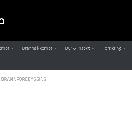
o
erhet
Brannsikkerhet
Dyr & Insekt
Forsikring
BRANNFOREBYGGING