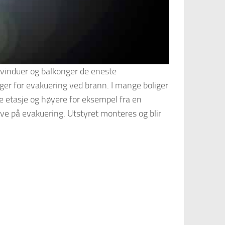
r vinduer og balkonger de eneste
ger for evakuering ved brann. I mange boliger
e etasje og høyere for eksempel fra en
å øve på evakuering. Utstyret monteres og blir