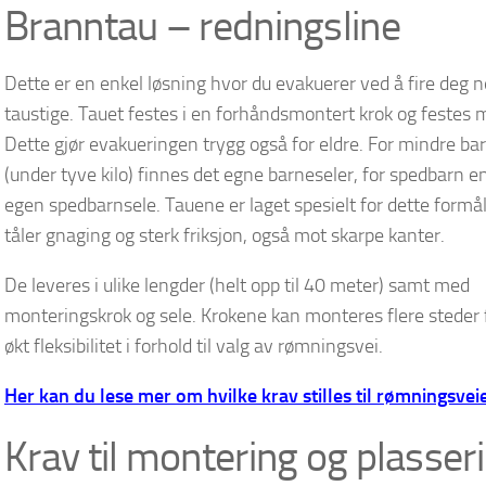
Branntau – redningsline
Dette er en enkel løsning hvor du evakuerer ved å fire deg n
taustige. Tauet festes i en forhåndsmontert krok og festes 
Dette gjør evakueringen trygg også for eldre.
For mindre ba
(under tyve kilo) finnes det egne barneseler, for spedbarn e
egen spedbarnsele. Tauene er laget spesielt for dette formå
tåler gnaging og sterk friksjon, også mot skarpe kanter.
De leveres i ulike lengder (helt opp til 40 meter) samt med
monteringskrok og sele. Krokene kan monteres flere steder 
økt fleksibilitet i forhold til valg av rømningsvei.
Her kan du lese mer om hvilke krav stilles til rømningsvei
Krav til montering og plasser