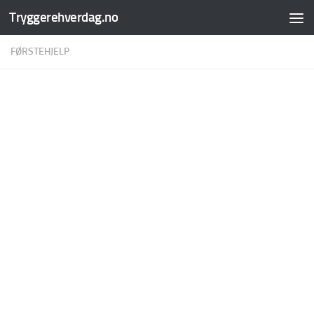
Tryggerehverdag.no
Skip to content
FØRSTEHJELP