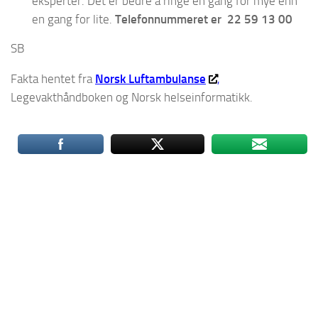
eksperter. Det er bedre å ringe en gang for mye enn
en gang for lite.
Telefonnummeret er 22 59 13 00
SB
Fakta hentet fra
Norsk Luftambulanse
,
Legevakthåndboken og Norsk helseinformatikk.