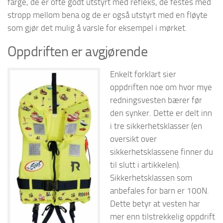
farge, de er ofte godt utstyrt med refleks, de festes med
stropp mellom bena og de er også utstyrt med en fløyte
som gjør det mulig å varsle for eksempel i mørket.
Oppdriften er avgjørende
Enkelt forklart sier
oppdriften noe om hvor mye
redningsvesten bærer før
den synker. Dette er delt inn
i tre sikkerhetsklasser (en
oversikt over
sikkerhetsklassene finner du
til slutt i artikkelen).
Sikkerhetsklassen som
anbefales for barn er 100N.
Dette betyr at vesten har
mer enn tilstrekkelig oppdrift