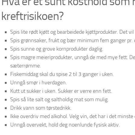
Hva er et sunt kosthold som 
kreftrisikoen?
Spis lite rødt kjøtt og bearbeidede kjøttprodukter. Det vil
Spis grønnsaker, frukt og bær minimum fem ganger pr.
Spis sunne og grove kornprodukter daglig.
Spis magre meieriprodukter, unngå de med mye fett. Det
sæterrømme.
Fiskemiddag skal du spise 2 til 3 ganger i uken.
Unngå smør i hverdagen.
Kutt ut sukker i uken. Sukker er verre enn fett.
Spis så lite salt og saltholdig mat som mulig.
Drikk vann som tørstedrikk.
Ikke overdriv med alkohol. Velg vin, det har i det minste 
Unngå overvekt, hold deg noenlunde fysisk aktiv.