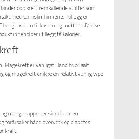
og binder opp kreftfremkallende stoffer som
ntakt med tarmslimhinnene. I tillegg er
Fiber gir volum til kosten og metthetsfølelse.
ukt inneholder i tillegg få kalorier.
kreft
en. Magekreft er vanligst i land hvor salt
 og magekreft er ikke en relativt vanlig type
g mange rapporter sier det er en
g forårsaker både overvetk og diabetes.
r kreft.