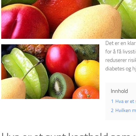
Det er en kl
for å få livs
reduserer ris
diabetes og h
Innhold
1
Hva er et 
2
Hvilken m