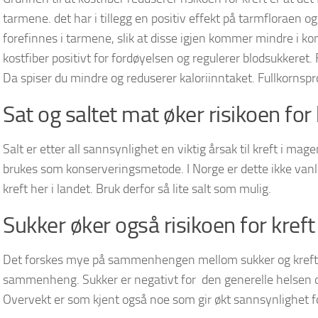
tarmene. det har i tillegg en positiv effekt på tarmfloraen 
forefinnes i tarmene, slik at disse igjen kommer mindre i ko
kostfiber positivt for fordøyelsen og regulerer blodsukkeret. 
Da spiser du mindre og reduserer kaloriinntaket. Fullkornsprod
Sat og saltet mat øker risikoen for 
Salt er etter all sannsynlighet en viktig årsak til kreft i mag
brukes som konserveringsmetode. I Norge er dette ikke vanlig
kreft her i landet. Bruk derfor så lite salt som mulig.
Sukker øker også risikoen for kreft
Det forskes mye på sammenhengen mellom sukker og kreft o
sammenheng. Sukker er negativt for den generelle helsen o
Overvekt er som kjent også noe som gir økt sannsynlighet fo