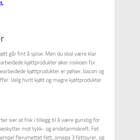
t.
r
kjøtt går fint å spise. Men du skal være klar
earbeidede kjøttprodukter øker risikoen for
 Bearbeidede kjøttprodukter er pølser, bacon og
ffer. Velg hvitt kjøtt og magre kjøttprodukter
r sier at fisk i tillegg til å være gunstig for
beskytter mot tykk- og endetarmskreft. Fet
sempel flerumettet fett, omega 3 fettsyrer, og