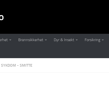
o
erhet
Brannsikkerhet
Dyr & Insekt
Forsikring
SYKDOM - SMITTE