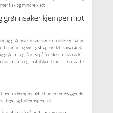
 mer fisk og mindre kjøtt.
og grønnsaker kjemper mot
ær og grønnsaker reduserer du risikoen for en
ft i munn og svelg, strupehodet, spiserøret,
og grønt er også med på å redusere overvekt.
 denne maten og kosttilskudd kan ikke erstatte
lt fiber fra kornprodukter har en forebyggende
ovt brød og fullkornsprodukt.
t får maten til å gå hurtigere gjennom