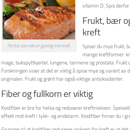
vitamin D. Spis derfor
Frukt, bær 
kreft
Fet fisk som laks er gunstig mot kreft.
Spiser du mye frukt, b
mange kreftformer: kre
mage, bukspyttkjertel, lungene, tarmene og prostata. Frukt 
Forskningen viser at det er viktig å spise mye og variert av
originalen. Frukt og grønt har også viktige antioksidanter.
Fiber og fullkorn er viktig
Kostfiber er bra for helsa og reduserer kreftrisikoen. Spesie
effekt mot kreft i tykk- og endetarm. Kostfiber finner du i gr
Grunnen til at kostfiber reduserer risikoen for kreft er at de